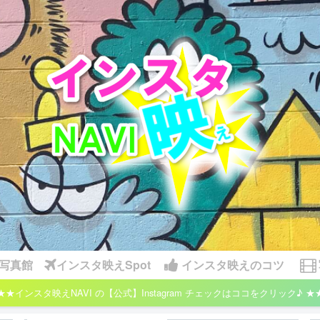
写真館
インスタ映えSpot
インスタ映えのコツ
★★インスタ映えNAVI の【公式】Instagram チェックはココをクリック♪ ★