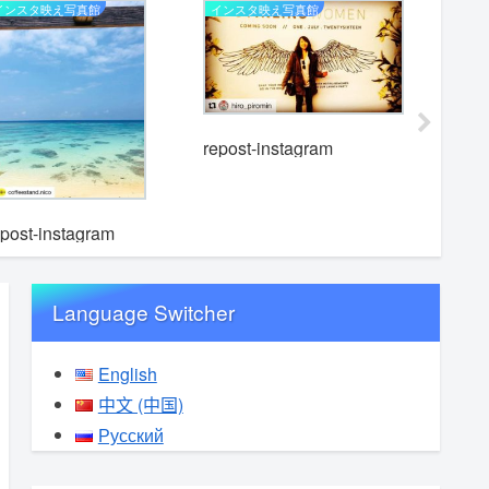
インスタ映え写真館
インスタ映え写真館
インスタ映
repost-instagram
epost-instagram
repost-i
Language Switcher
English
中文 (中国)
Русский