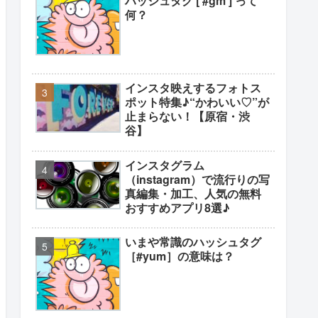
ハッシュタグ [ #gm ] って
何？
インスタ映えするフォトス
ポット特集♪“かわいい♡”が
止まらない！【原宿・渋
谷】
インスタグラム
（instagram）で流行りの写
真編集・加工、人気の無料
おすすめアプリ8選♪
いまや常識のハッシュタグ
［#yum］の意味は？