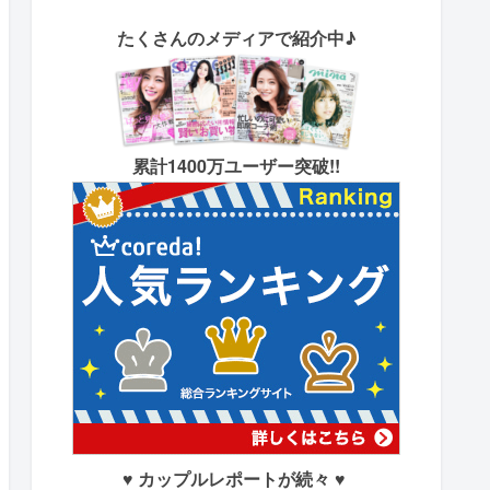
たくさん
のメディアで紹介中♪
累計1400万ユーザー突破!!
♥ カップルレポートが続々 ♥