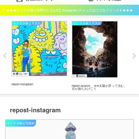
★★★インスタ映えNAVI の【公式】Instagram チェックはココをクリック♪ ★★★
インスタ映え写真館
インスタ映え写真館
イ
repost-instagram
repos
repost-ayance__-≋≋太陽が昇って沈む、
月が満ち欠けして
repost-instagram
インスタ映え写真館