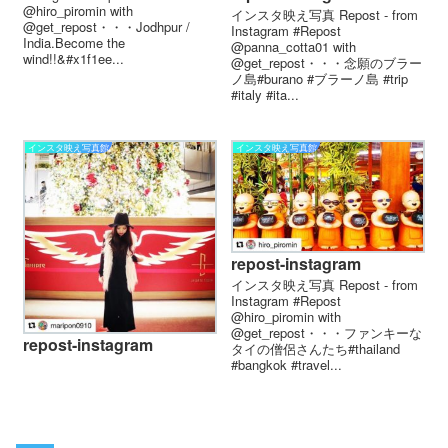
@hiro_piromin with
インスタ映え写真 Repost - from
@get_repost・・・Jodhpur /
Instagram #Repost
India.Become the
@panna_cotta01 with
wind!!&#x1f1ee...
@get_repost・・・念願のブラー
ノ島#burano #ブラーノ島 #trip
#italy #ita...
インスタ映え写真館
インスタ映え写真館
repost-instagram
インスタ映え写真 Repost - from
Instagram #Repost
@hiro_piromin with
@get_repost・・・ファンキーな
repost-instagram
タイの僧侶さんたち#thailand
#bangkok #travel...