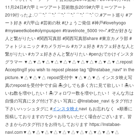
11月24日#六甲ミーツアート芸術散歩2019#六甲ミーツアート
2019行ったよ.♡⌒*:ﾟ⌒*:ﾟ⌒*:ﾟ⌒*:ﾟ⌒*:ﾟ⌒*:ﾟ♡.#アート巡り #ア
ート好き #六甲山 #芸術の秋 #ひょうご発信 #神戸#lovehyogo
#mysweetkobe#olympuspen #travelnote_5000 ୨୧⑅*.#空が好きな
人と繋がりたい #関西写真部 #関西写真部share #東京カメラ部 #
フォトジェニック #カメラガール #カフェ好き #カフェ好きな人と
繋がりたい #カフェ好きさんと繋がりたい #penおでかけインスタ
グラマー ▼△▼△▼△▼△▼△▼△▼△▼△▼△▼△▼△ repost
Accepting If you wish to repost please tag "@instabae_navi" in the
picture. ▼△▼△▼△ repost受付中 ▼△▼△▼△ インスタ映え写
真のrepostを受付中です🤗 🏝少しでも多く方に見て欲しい！ 🏝い
いね数を増やしたい！ 🏝フォロワー数を増やしたい！ そんな方は
自慢の写真にタグ付け下さい 写真に @instabae_navi をタグ付け
下さい️ ハッシュタグに #
インスタ映え
navi もお忘れなく ️ ※順番に
投稿しておりますので少々お待ちいただく場合がございます。 皆
さまからのタグ付けをお待ちしております https://instabae-
navi.com ▼△▼△▼△▼△▼△▼△▼△▼△▼△▼△▼△