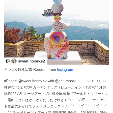
インスタ映え写真 Repost – from
Instagram
#Repost @sweet.honey.s2 with @get_repost・・・*2019.11.03
神戸市 no.2 #六甲ガーデンテラス #ビューポイント150秋11月の
風物詩#六甲ミーツアート .🏷 植松琢磨 氏 /ワールド・ツリー・ツ
ー霞ゆく空にはがっかりだったけれど ( ´•ω•｀)六甲ミーツ・アー
ト作品のおかけでフォトジェニック〜 .♡⌒*:ﾟ⌒*:ﾟ⌒*:ﾟ⌒*:ﾟ⌒*:ﾟ
⌒*:ﾟ♡.六甲ミーツ・アート芸術散歩2019会期：2019年9月13日～