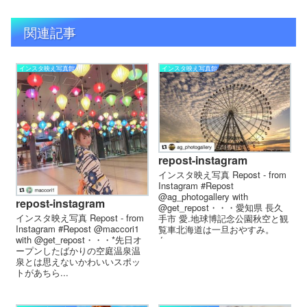
関連記事
インスタ映え写真館
インスタ映え写真館
repost-instagram
インスタ映え写真 Repost - from
Instagram #Repost
@ag_photogallery with
repost-instagram
@get_repost・・・愛知県 長久
インスタ映え写真 Repost - from
手市 愛.地球博記念公園︎秋空と観
Instagram #Repost @maccori1
覧車北海道は一旦おやすみ。
with @get_repost・・・*先日オ
久々...
ープンしたばかりの空庭温泉️温
泉とは思えないかわいいスポッ
トがあちら...