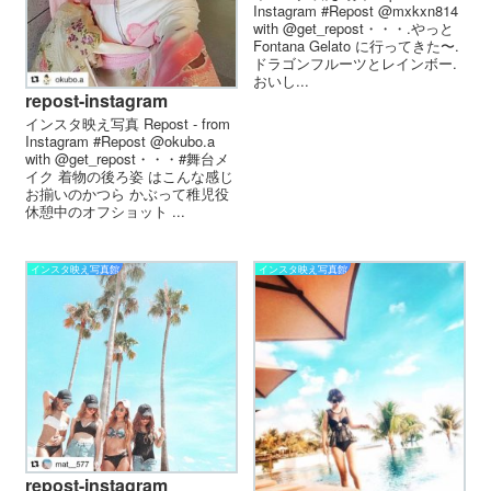
Instagram #Repost @mxkxn814
with @get_repost・・・.やっと
Fontana Gelato に行ってきた〜.
ドラゴンフルーツとレインボー.
おいし...
repost-instagram
インスタ映え写真 Repost - from
Instagram #Repost @okubo.a
with @get_repost・・・#舞台メ
イク 着物の後ろ姿 はこんな感じ
お揃いのかつら かぶって稚児役
休憩中のオフショット ...
インスタ映え写真館
インスタ映え写真館
repost-instagram