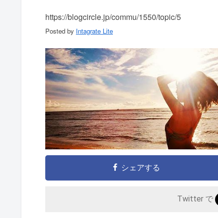
https://blogcircle.jp/commu/1550/topic/5
Posted by
Intagrate Lite
シェアする
Twitter で