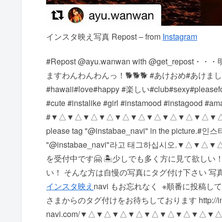
インスタ映え写真 Repost – from
Instagram
#Repost @ayu.wanwan with @get_r
ますわんわんわんっ！🐕🐕🐕 #あけおめ#あけまして
#hawaii#love#happy #楽しい#club#sexy#pleasefoll
#cute #instalike #girl #instamood #instagood
# ▼△▼△▼△▼△▼△▼△▼△▼△▼△▼△▼△ #instagramma
please tag "@instabae_navi" in the pic
"@instabae_navi"라고 태그하십시오. ▼△▼△
を受付中です🤗 🏝少しでも多く方に見て欲しい！
い！ そんな方は自慢の写真にタグ付け下さい 写真に @i
インスタ映え
navi もお忘れなく ️ ※順番に
さまからのタグ付けをお待ちしております http://inst
navi.com/ ▼△▼△▼△▼△▼△▼△▼△▼△▼