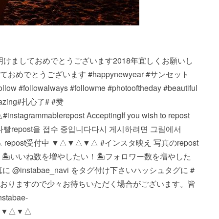
epost・・・明けましておめでとうございます2018年宜しくお願いし
おめでとうございます #happynewyear #サンセット
ow #followalways #followme #photooftheday #beautiful
 #amazing#扎心了# #赞
ble repost Accepting If you wish to repost
ture. #인스타빨 repost을 접수 중입니다 다시 게시하려면 그림에서
▼△ repost受付中 ▼△▼△▼△ #インスタ映え 写真のrepost
 🏝いいね数を増やしたい！ 🏝フォロワー数を増やした
nstabae_navi をタグ付け下さい️ ハッシュタグに #
投稿しておりますので少々お待ちいただく場合がございます。 皆
abae-
△▼△▼△