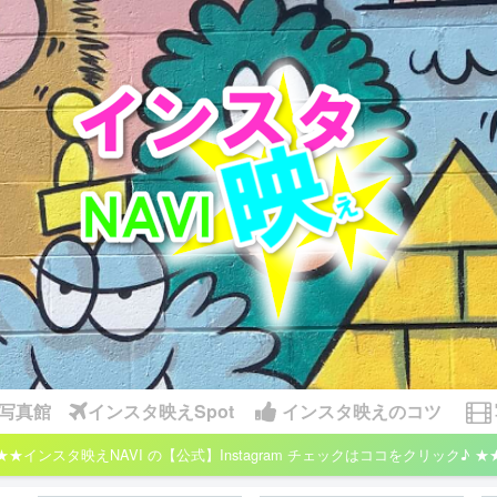
写真館
インスタ映えSpot
インスタ映えのコツ
★★インスタ映えNAVI の【公式】Instagram チェックはココをクリック♪ ★