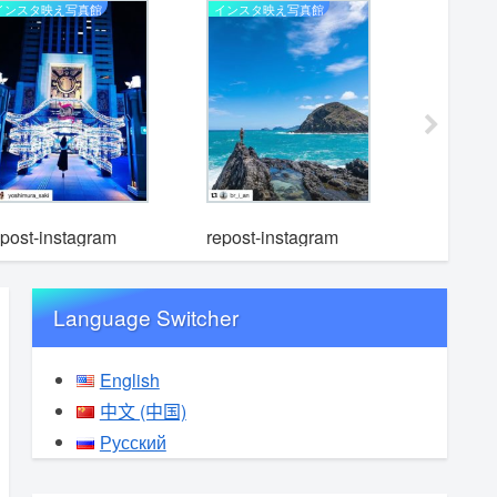
インスタ映え写真館
インスタ映え写真館
インスタ映
repost-i
epost-instagram
repost-instagram
Language Switcher
English
中文 (中国)
Русский