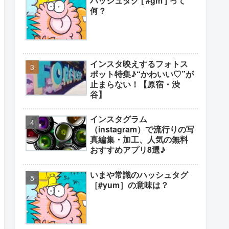
ハッシュタグ [ #gm ] って
何？
インスタ映えするフォトス
ポット特集♪“かわいい♡”が
止まらない！【原宿・渋
谷】
インスタグラム
（instagram）で流行りの写
真編集・加工、人気の無料
おすすめアプリ8選♪
いまや常識のハッシュタグ
［#yum］の意味は？