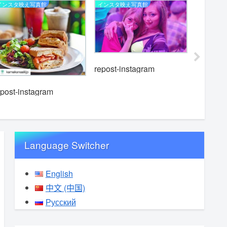
インスタ映え写真館
インスタ映え写真館
インスタ映
repost-instagram
repost-i
epost-instagram
Language Switcher
English
中文 (中国)
Русский