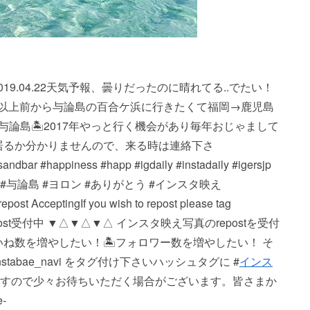
st・・・…2019.04.22天気予報、曇りだったのに晴れてる..でたい！
5年以上前から与論島の百合ケ浜に行きたくて福岡→鹿児島
論島🏝2017年やっと行く機会があり毎年おじゃまして
まで居るか分かりませんので、来る時は連絡下さ
ndbar #happiness #happ #igdaily #instadaily #igersjp
abae_navi #与論島 #ヨロン #ありがとう #インスタ映え
ng If you wish to repost please tag
▼△▼△ repost受付中 ▼△▼△▼△ インスタ映え写真のrepostを受付
いいね数を増やしたい！ 🏝フォロワー数を増やしたい！ そ
bae_navi をタグ付け下さい️ ハッシュタグに #
インス
おりますので少々お待ちいただく場合がございます。 皆さまか
-