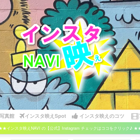
写真館
インスタ映えSpot
インスタ映えのコツ
★★インスタ映えNAVI の【公式】Instagram チェックはココをクリック♪ ★