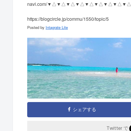
navi.com/ ▼△▼△▼△▼△▼△▼△▼△▼△▼
https://blogcircle.jp/commu/1550/topic/5
Posted by
Intagrate Lite
シェアする
Twitter で