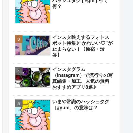
ハッシュタグ [ #gm ] って
何？
インスタ映えするフォトス
ポット特集♪“かわいい♡”が
止まらない！【原宿・渋
谷】
インスタグラム
（instagram）で流行りの写
真編集・加工、人気の無料
おすすめアプリ8選♪
いまや常識のハッシュタグ
［#yum］の意味は？