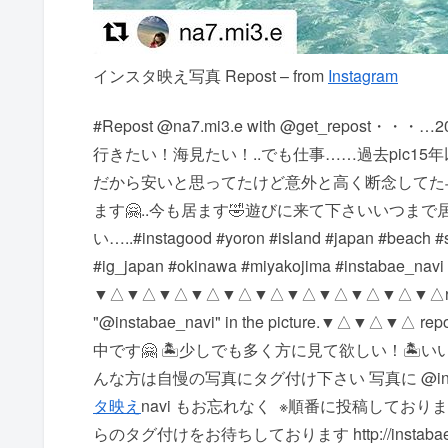
インスタ映え写真 Repost – from
Instagram
#Repost @na7.mi3.e with @get_repo
行きたい！海見たい！..でも仕事……過去pic1
だから安いと思ってたけど意外と高く断念してた与
ます🤗..今も居ます🤣遊びに来て下さい️いつ
い…..#instagood #yoron #island #japan #beach #sa
#ig_japan #okinawa #miyakojima #inst
▼△▼△▼△▼△▼△▼△▼△▼△▼△▼△▼△ repost Accepti
"@instabae_navi" in the picture. ▼△
中です🤗 🏝少しでも多く方に見て欲しい！ 🏝
んな方は自慢の写真にタグ付け下さい 写真に @insta
タ映え
navi もお忘れなく ️ ※順番に投稿して
らのタグ付けをお待ちしております http://instabae