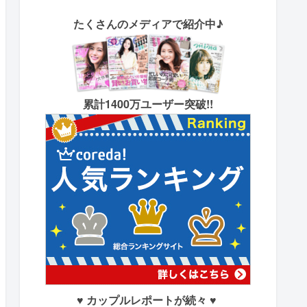
たくさん
のメディアで紹介中♪
累計1400万ユーザー突破!!
♥ カップルレポートが続々 ♥