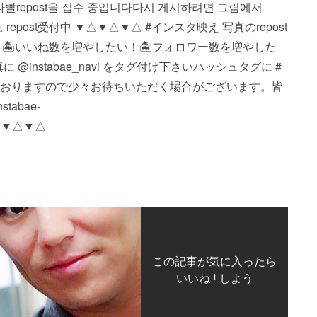
ture. #인스타빨 repost을 접수 중입니다 다시 게시하려면 그림에서
▼△ repost受付中 ▼△▼△▼△ #インスタ映え 写真のrepost
 🏝いいね数を増やしたい！ 🏝フォロワー数を増やした
nstabae_navi をタグ付け下さい️ ハッシュタグに #
投稿しておりますので少々お待ちいただく場合がございます。 皆
abae-
△▼△▼△
この記事が気に入ったら
いいね ! しよう