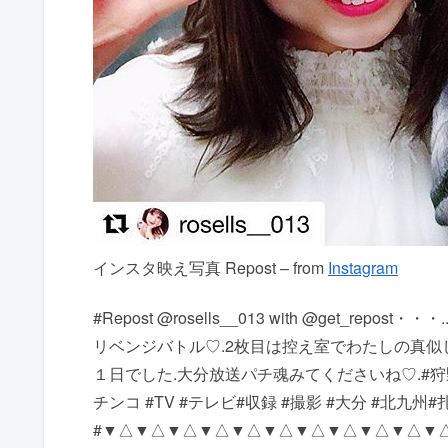
インスタ映え写真 Repost – from
Instagram
#Repost @rosells__013 with @get_r
リベンジバトル♡.2枚目は控え室でわたしの真似
１日でした︎.大分放送パチ魂みてくださいね♡.#
チンコ #TV #テレビ#収録 #撮影 #大分 #北九州#
# ▼△▼△▼△▼△▼△▼△▼△▼△▼△▼△▼△ #instagramma