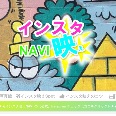
写真館
インスタ映えSpot
インスタ映えのコツ
★★インスタ映えNAVI の【公式】Instagram チェックはココをクリック♪ ★