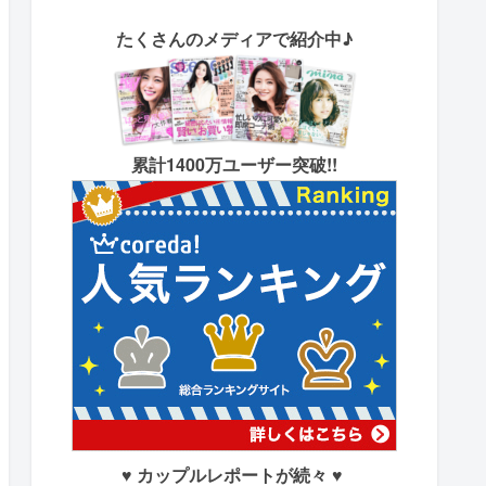
たくさん
のメディアで紹介中♪
累計1400万ユーザー突破!!
♥ カップルレポートが続々 ♥