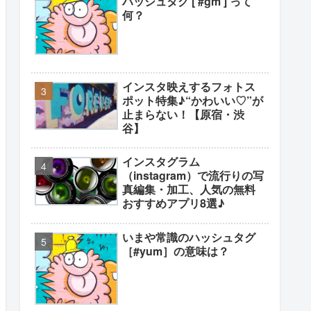
ハッシュタグ [ #gm ] って
何？
インスタ映えするフォトス
ポット特集♪“かわいい♡”が
止まらない！【原宿・渋
谷】
インスタグラム
（instagram）で流行りの写
真編集・加工、人気の無料
おすすめアプリ8選♪
いまや常識のハッシュタグ
［#yum］の意味は？