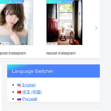
インスタ映え写真館
インスタ映え写真館
インスタ映
repost-i
epost-instagram
repost-instagram
Language Switcher
English
中文 (中国)
Русский