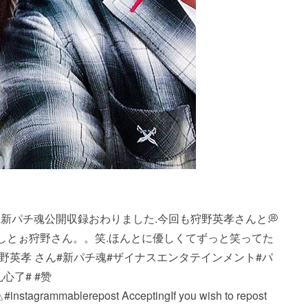
epost・・・..新パチ魂公開収録おわりました.今回も狩野英孝さんと💭️
しとぉ狩野さん。。笑.ほんとに優しくてずっと笑ってた
狩野英孝 さん#新パチ魂#ザイナスエンタテインメント#パ
扎心了# #赞
ble repost Accepting If you wish to repost