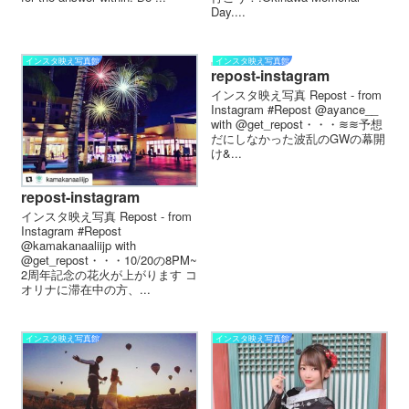
Day....
インスタ映え写真館
インスタ映え写真館
repost-instagram
インスタ映え写真 Repost - from
Instagram #Repost @ayance__
with @get_repost・・・‍️‍≋≋予想
だにしなかった波乱のGWの幕開
け&...
repost-instagram
インスタ映え写真 Repost - from
Instagram #Repost
@kamakanaaliijp with
@get_repost・・・10/20の8PM~
2周年記念の花火が上がります コ
オリナに滞在中の方、...
インスタ映え写真館
インスタ映え写真館