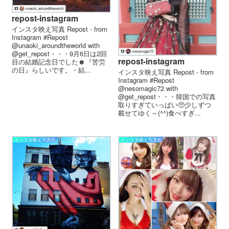
repost-instagram
インスタ映え写真 Repost - from
Instagram #Repost
@unaoki_aroundtheworld with
@get_repost・・・9月6日は2回
repost-instagram
目の結婚記念日でした☻『苦労
の日』らしいです。・結...
インスタ映え写真 Repost - from
Instagram #Repost
@nesomagic72 with
@get_repost・・・韓国での写真
取りすぎていっぱい🥺少しずつ
載せてゆく～(^^)食べすぎ...
インスタ映え写真館
インスタ映え写真館