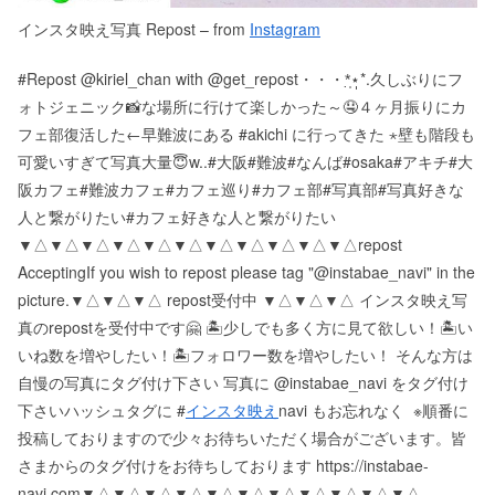
インスタ映え写真 Repost – from
Instagram
#Repost @kiriel_chan with @get_repost・・・*̣̩⋆̩*.久しぶりにフ
ォトジェニック📸な場所に行けて楽しかった～🤤４ヶ月振りにカ
フェ部復活した️←早難波にある #akichi に行ってきた ⋆壁も階段も
可愛いすぎて写真大量😇w..#大阪#難波#なんば#osaka#アキチ#大
阪カフェ#難波カフェ#カフェ巡り#カフェ部#写真部#写真好きな
人と繋がりたい#カフェ好きな人と繋がりたい
▼△▼△▼△▼△▼△▼△▼△▼△▼△▼△▼△ repost
Accepting If you wish to repost please tag "@instabae_navi" in the
picture. ▼△▼△▼△ repost受付中 ▼△▼△▼△ インスタ映え写
真のrepostを受付中です🤗 🏝少しでも多く方に見て欲しい！ 🏝い
いね数を増やしたい！ 🏝フォロワー数を増やしたい！ そんな方は
自慢の写真にタグ付け下さい 写真に @instabae_navi をタグ付け
下さい️ ハッシュタグに #
インスタ映え
navi もお忘れなく ️ ※順番に
投稿しておりますので少々お待ちいただく場合がございます。 皆
さまからのタグ付けをお待ちしております https://instabae-
navi.com ▼△▼△▼△▼△▼△▼△▼△▼△▼△▼△▼△