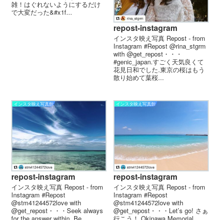
雑！ はぐれないようにするだけ
で大変だった&#x1f...
repost-instagram
インスタ映え写真 Repost - from
Instagram #Repost @rina_stgrm
with @get_repost・・・
#genic_japan.すごく天気良くて
花見日和でした.東京の桜はもう
散り始めて葉桜...
インスタ映え写真館
インスタ映え写真館
repost-instagram
repost-instagram
インスタ映え写真 Repost - from
インスタ映え写真 Repost - from
Instagram #Repost
Instagram #Repost
@stm41244572love with
@stm41244572love with
@get_repost・・・Seek always
@get_repost・・・Let’s go! さぁ
for the answer within. Be ...
行こう！.Okinawa Memorial