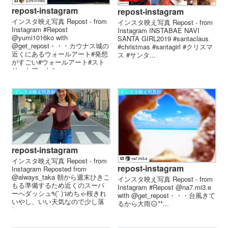
repost-instagram
repost-instagram
インスタ映え写真 Repost - from
インスタ映え写真 Repost - from
Instagram #Repost
Instagram INSTABAE NAVI
@yumi1016ko with
SANTA GIRL️2019 #santaclaus
@get_repost・・・カウナス城の
#christmas #santagirl #クリスマ
近くにあるウォールアート#発想
ス #サンタ...
がすごい#ウォールアート#スト
リートアート#...
インスタ映え写真館
インスタ映え写真館
repost-instagram
インスタ映え写真 Repost - from
repost-instagram
Instagram Reposted from
@always_taka 朝から週末ひきこ
インスタ映え写真 Repost - from
もる準備するため近くのスーパ
Instagram #Repost @na7.mi3.e
ーへダッシュ٩(¨ )วめちゃ桜きれ
with @get_repost・・・台風きて
いやし、いい天気なので少し落
るから大雨️️️😑**...
ち...