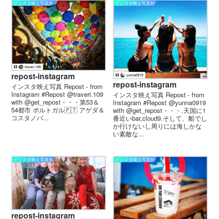
インスタ映え写真館
インスタ映え写真館
repost-instagram
repost-instagram
インスタ映え写真 Repost - from
Instagram #Repost @traveri.109
インスタ映え写真 Repost - from
with @get_repost・・・第53＆
Instagram #Repost @yunna0919
54都市 ポルトガル🇵🇹 アゲダ＆
with @get_repost・・・.天国に1
コスタノバ...
番近いbar,cloud9.そして、船でし
か行けないし周りには海しかな
い素敵な...
インスタ映え写真館
インスタ映え写真館
repost-instagram