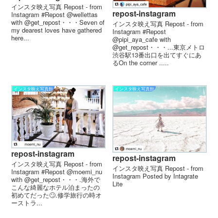
インスタ映え写真 Repost - from
repost-instagram
Instagram #Repost @wellettas
with @get_repost・・・Seven of
インスタ映え写真 Repost - from
my dearest loves have gathered
Instagram #Repost
here...
@pipi_aya_cafe with
@get_repost・・・...東京メトロ
渋谷駅13番出口を出てすぐにあ
るOn the corner .....
インスタ映え写真館
インスタ映え写真館
repost-instagram
repost-instagram
インスタ映え写真 Repost - from
インスタ映え写真 Repost - from
Instagram #Repost @moemi_nu
Instagram Posted by Intagrate
with @get_repost・・・.海外で
Lite
こんな綺麗なホテル泊まったの
初めてだった🙄.修学旅行の時オ
ーストラ...