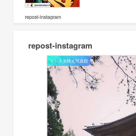
m
repost-instagram
repost-instagram
インスタ映え写真館