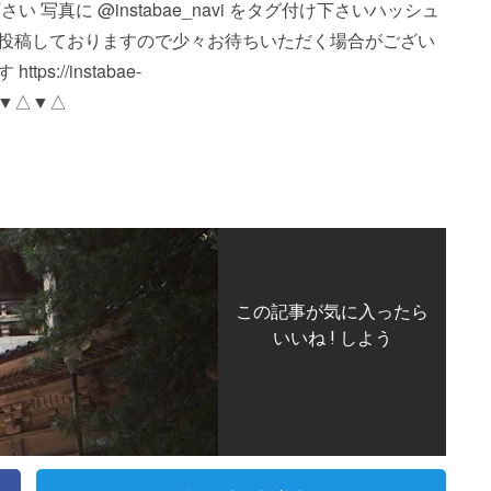
真に @instabae_navi をタグ付け下さい️ ハッシュ
※順番に投稿しておりますので少々お待ちいただく場合がござい
://instabae-
△▼△▼△
この記事が気に入ったら
いいね ! しよう