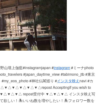
・高野山壇上伽藍#instagramjapan #
instagram
#ミーナphoto
hoto_travelers #japan_daytime_view #tabimono_jtb #東京
#my_eos_photo #神社仏閣巡り #
インスタ映え
navi #カ
△▼△ repost Accepting If you wish to
the picture. ▼△▼△▼△ repost受付中 ▼△▼△▼△ インスタ映え写
に見て欲しい！ 🏝いいね数を増やしたい！ 🏝フォロワー数を