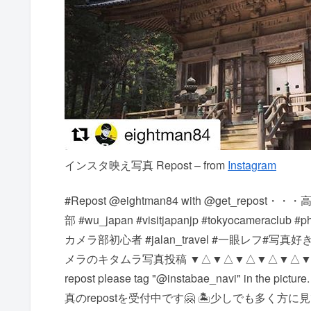
インスタ映え写真 Repost – from
Instagram
#Repost @eightman84 with @get_repost・・
部 #wu_japan #visitjapanjp #tokyocameraclub #p
カメラ部初心者 #jalan_travel #一眼レフ#写真好き 
メラのキタムラ写真投稿 ▼△▼△▼△▼△▼△▼△▼△▼△▼△▼
repost please tag "@instabae_navi" in 
真のrepostを受付中です🤗 🏝少しでも多く方