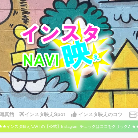
写真館
インスタ映えSpot
インスタ映えのコツ
★★インスタ映えNAVI の【公式】Instagram チェックはココをクリック♪ ★