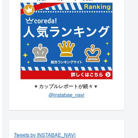
♥ カップルレポートが続々 ♥
@instabae_navi
Tweets by INSTABAE_NAVI