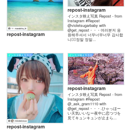
repost-instagram
インスタ映え写真 Repost - from
Instagram #Repost
@violetsugarbaby with
@get_repost・・・여러분저 응
repost-instagram
원해주셔서 너무너무너무 감사합
니다🏻정말 정말...
インスタ映え写真館
インスタ映え写真館
repost-instagram
インスタ映え写真 Repost - from
Instagram #Repost
@_ask_gram1110 with
@get_repost・・・.ひゃっほー
い天気いいなー️夜中に恋つづを
見てキュンキュンが止まら...
repost-instagram