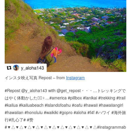
インスタ映え写真 Repost – from
Instagram
#Repost @y_aloha143 with @get_repost・・・…トレッキングで
はやく体動かしたい🏽‍♀️…#america #pillbox #lanikai #trekking #trail
#kailua #kailuabeach #islandofoahu #oafu #hawaii #hawaiiangirl
#hawaiian #honolulu #waikiki #gopro #aloha #f4f #ハワイ #海外旅
行#扎心了# #赞
# ▼△▼△▼△▼△▼△▼△▼△▼△▼△▼△▼△ #instagrammab