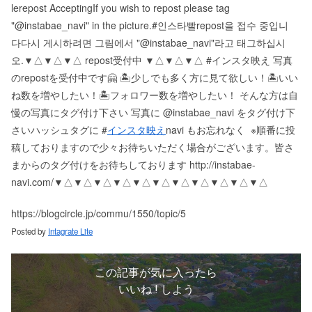
le repost Accepting If you wish to repost please tag
"@instabae_navi" in the picture. #인스타빨 repost을 접수 중입니
다 다시 게시하려면 그림에서 "@instabae_navi"라고 태그하십시
오. ▼△▼△▼△ repost受付中 ▼△▼△▼△ #インスタ映え 写真
のrepostを受付中です🤗 🏝少しでも多く方に見て欲しい！ 🏝いい
ね数を増やしたい！ 🏝フォロワー数を増やしたい！ そんな方は自
慢の写真にタグ付け下さい 写真に @instabae_navi をタグ付け下
さい️ ハッシュタグに #
インスタ映え
navi もお忘れなく ️ ※順番に投
稿しておりますので少々お待ちいただく場合がございます。 皆さ
まからのタグ付けをお待ちしております http://instabae-
navi.com/ ▼△▼△▼△▼△▼△▼△▼△▼△▼△▼△▼△
https://blogcircle.jp/commu/1550/topic/5
Posted by
Intagrate Lite
この記事が気に入ったら
いいね ! しよう