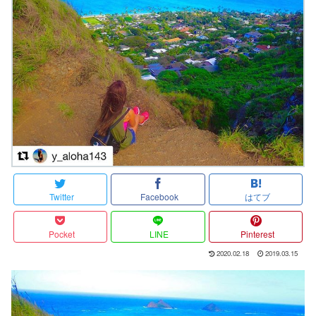
Twitter
Facebook
はてブ
Pocket
LINE
Pinterest
2020.02.18
2019.03.15