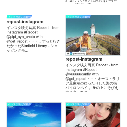
紅葉しているとは思わなかった
ので感動何と言っ...
インスタ映え写真館
インスタ映え写真館
repost-instagram
インスタ映え写真 Repost - from
Instagram #Repost
@pipi_aya_photo with
@get_repost・・・.. ずっと行き
たかったStarfield Library ..ショ
ッピングモ...
repost-instagram
インスタ映え写真 Repost - from
Instagram #Repost
@yuuuuucanfly with
@get_repost・・・オーストラリ
ア最東端のゆったりした海の街
バイロンベイ 。丘の上にそびえ
立つ真っ白の...
インスタ映え写真館
インスタ映え写真館