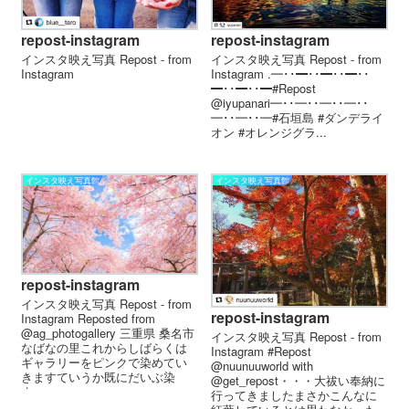
repost-instagram
repost-instagram
インスタ映え写真 Repost - from
インスタ映え写真 Repost - from
Instagram
Instagram . ━･･━･･━･･━･･
━･･━･･━ #Repost
@iyupanari ━･･━･･━･･━･･
━･･━･･━ #石垣島 #ダンデライ
オン #オレンジグラ...
インスタ映え写真館
インスタ映え写真館
repost-instagram
インスタ映え写真 Repost - from
repost-instagram
Instagram Reposted from
@ag_photogallery 三重県 桑名市
インスタ映え写真 Repost - from
なばなの里︎これからしばらくは
Instagram #Repost
ギャラリーをピンクで染めてい
@nuunuuworld with
きますていうか既にだいぶ染
@get_repost・・・大祓い奉納に
ま...
行ってきましたまさかこんなに