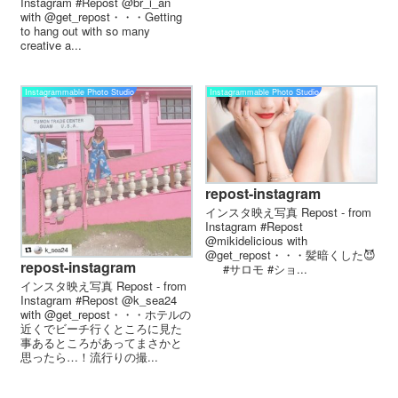
Instagram #Repost @br_i_an
with @get_repost・・・Getting
to hang out with so many
creative a...
Instagrammable Photo Studio
Instagrammable Photo Studio
repost-instagram
インスタ映え写真 Repost - from
Instagram #Repost
@mikidelicious with
@get_repost・・・髪暗くした😈ㅤ
repost-instagram
ㅤㅤ ㅤㅤ ㅤㅤ ㅤㅤ ㅤㅤ ㅤ#サロモ #ショ...
インスタ映え写真 Repost - from
Instagram #Repost @k_sea24
with @get_repost・・・ホテルの
近くでビーチ行くところに見た
事あるところがあってまさかと
思ったら…！流行りの撮...