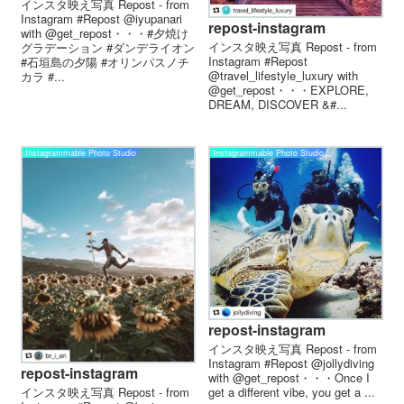
インスタ映え写真 Repost - from
Instagram #Repost @iyupanari
repost-instagram
with @get_repost・・・#夕焼け
インスタ映え写真 Repost - from
グラデーション #ダンデライオン
Instagram #Repost
#石垣島の夕陽 #オリンパスノチ
@travel_lifestyle_luxury with
カラ #...
@get_repost・・・EXPLORE,
DREAM, DISCOVER &#...
Instagrammable Photo Studio
Instagrammable Photo Studio
repost-instagram
インスタ映え写真 Repost - from
Instagram #Repost @jollydiving
repost-instagram
with @get_repost・・・Once I
インスタ映え写真 Repost - from
get a different vibe, you get a ...