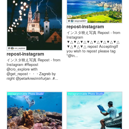
repost-instagram
インスタ映え写真 Repost - from
Instagram
▼△▼△▼△▼△▼△▼△▼△▼△
▼△▼△▼△ repost AcceptingIf
you wish to repost please tag
repost-instagram
"@in...
インスタ映え写真 Repost - from
Instagram #Repost
@cro_explore with
@get_repost・・・Zagreb by
night @petarkresimirfurjan .#...
Instagrammable Photo Studio
Instagrammable Photo Studio