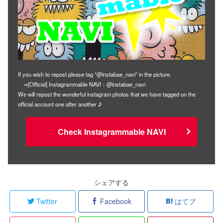
If you wish to repost please tag "@instabae_navi" in the picture.
⇒[Official] Instagrammable NAVI：@instabae_navi
We will repost the wonderful instagram photos that we have tagged on the
official account one after another ♪
Check Instagrammable NAVI
シェアする
Twitter
Facebook
はてブ