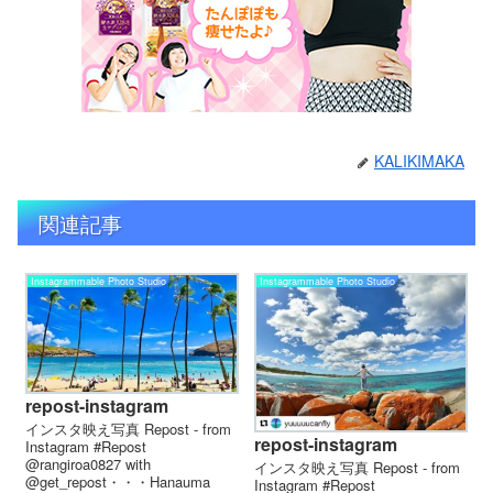
KALIKIMAKA
関連記事
Instagrammable Photo Studio
Instagrammable Photo Studio
repost-instagram
インスタ映え写真 Repost - from
repost-instagram
Instagram #Repost
@rangiroa0827 with
インスタ映え写真 Repost - from
@get_repost・・・Hanauma
Instagram #Repost