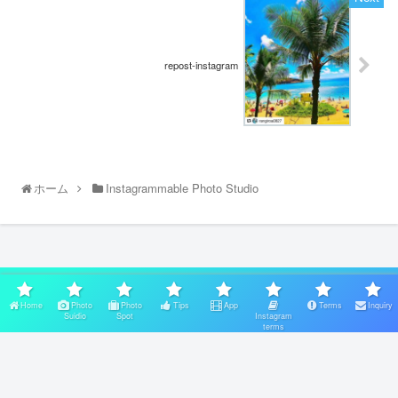
repost-instagram
ホーム
Instagrammable Photo Studio
スポンサーリンク
Home
Photo
Photo
Tips
App
Terms
Inquiry
Suidio
Spot
Instagram
terms
Home
Photo Suidio