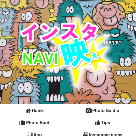
Home
Photo Suidio
Photo Spot
Tips
App
Instagram terms