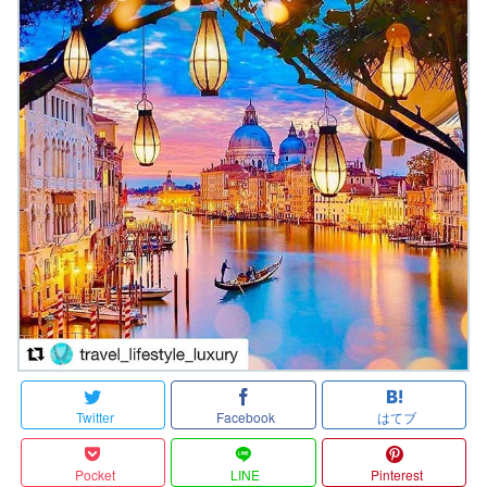
Twitter
Facebook
はてブ
Pocket
LINE
Pinterest