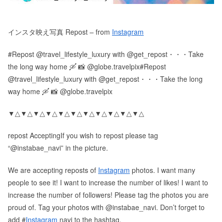
インスタ映え写真 Repost – from
Instagram
#Repost @travel_lifestyle_luxury with @get_repost・・・Take
the long way home 🛶 📸 @globe.travelpix#Repost
@travel_lifestyle_luxury with @get_repost・・・Take the long
way home 🛶 📸 @globe.travelpix
▼△▼△▼△▼△▼△▼△▼△▼△▼△▼△▼△
repost AcceptingIf you wish to repost please tag
“@instabae_navi” in the picture.
We are accepting reposts of
Instagram
photos. I want many
people to see it! I want to increase the number of likes! I want to
increase the number of followers! Please tag the photos you are
proud of. Tag your photos with @instabae_navi. Don’t forget to
add #
Instagram
navi to the hashtag.