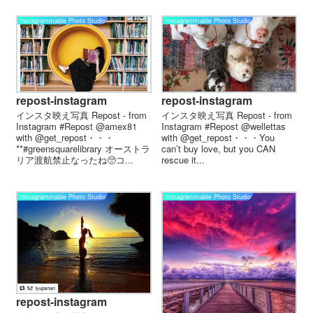
Instagrammable Photo Studio
Instagrammable Photo Studio
repost-instagram
repost-instagram
インスタ映え写真 Repost - from
インスタ映え写真 Repost - from
Instagram #Repost @amex81
Instagram #Repost @wellettas
with @get_repost・・・
with @get_repost・・・You
**#greensquarelibrary オーストラ
can’t buy love, but you CAN
リア渡航禁止なったね🥺コ...
rescue it...
Instagrammable Photo Studio
Instagrammable Photo Studio
repost-instagram