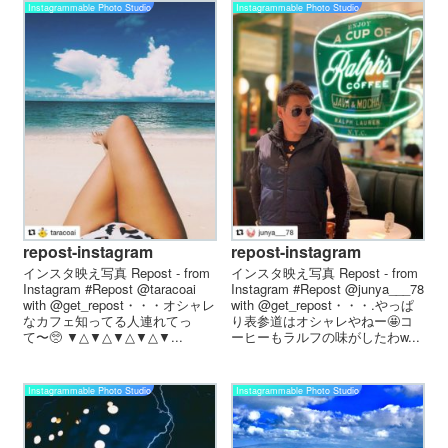
Instagrammable Photo Studio
Instagrammable Photo Studio
repost-instagram
repost-instagram
インスタ映え写真 Repost - from
インスタ映え写真 Repost - from
Instagram #Repost @taracoai
Instagram #Repost @junya___78
with @get_repost・・・オシャレ
with @get_repost・・・.やっぱ
なカフェ知ってる人連れてっ
り表参道はオシャレやねー🤩コ
て〜🥺 ▼△▼△▼△▼△▼...
ーヒーもラルフの味がしたわw...
Instagrammable Photo Studio
Instagrammable Photo Studio