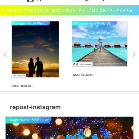
★★★インスタ映えNAVI の【公式】Instagram チェックはココをクリック♪ ★★★
Instagrammable Photo Studio
Instagrammable Photo Studio
repos
repost-instagram
repost-instagram
repost-instagram
Instagrammable Photo Studio