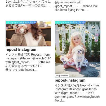
Bayおはようございますハワイに
@yuuuuucanfly with
戻るまで後2W一昨日の奥様と...
@get_repost・・・I wanna live
like birds flying in the ...
Instagrammable Photo Studio
Instagrammable Photo Studio
repost-instagram
インスタ映え写真 Repost - from
Instagram #Repost @ayachi0120
with @get_repost・・・tothesea
の可愛すぎるカーデGET♡
@to_the_sea_hawaii...
repost-instagram
インスタ映え写真 Repost - from
Instagram #Repost @wellettas
with @get_repost・・・Isn’t
summer grand? .#winnipegbeach
#expl...