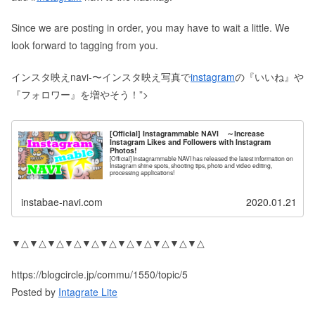
Since we are posting in order, you may have to wait a little. We
look forward to tagging from you.
インスタ映えnavi-〜インスタ映え写真で
instagram
の『いいね』や
『フォロワー』を増やそう！”>
[Official] Instagrammable NAVI ～Increase
Instagram Likes and Followers with Instagram
Photos!
[Official] Instagrammable NAVI has released the latest information on
Instagram shine spots, shooting tips, photo and video editing,
processing applications!
instabae-navi.com
2020.01.21
▼△▼△▼△▼△▼△▼△▼△▼△▼△▼△▼△
https://blogcircle.jp/commu/1550/topic/5
Posted by
Intagrate Lite