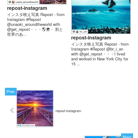
repost-instagram
インスタ映え写真 Repost - from
Instagram #Repost
@unaoki_aroundtheworld with
@get_repost・・・🌎︎🌍︎︎・ 割と
世界のあ...
repost-instagram
インスタ映え写真 Repost - from
Instagram #Repost @br_i_an
with @get_repost・・・I lived
and worked in New York City for
15 ...
repost-instagram