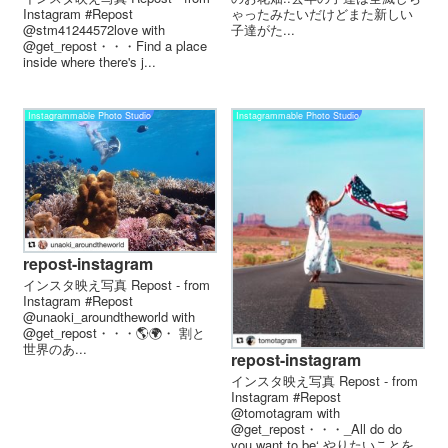
ゃったみたいだけどまた新しい
Instagram #Repost
子達がた...
@stm41244572love with
@get_repost・・・Find a place
inside where there's j...
Instagrammable Photo Studio
Instagrammable Photo Studio
repost-instagram
インスタ映え写真 Repost - from
Instagram #Repost
@unaoki_aroundtheworld with
@get_repost・・・🌎︎🌍︎︎・ 割と
世界のあ...
repost-instagram
インスタ映え写真 Repost - from
Instagram #Repost
@tomotagram with
@get_repost・・・_All do do
you want to be‘ やりたいことを