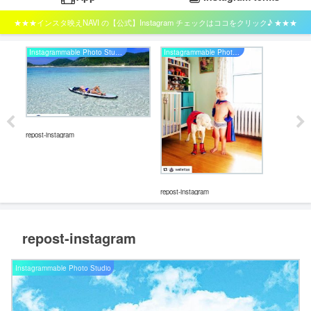
★★★インスタ映えNAVI の【公式】Instagram チェックはココをクリック♪ ★★★
Instagrammable Photo Studio
Instagrammable Photo Studio
repost-instagram
repost-instagram
repos
repost-instagram
Instagrammable Photo Studio