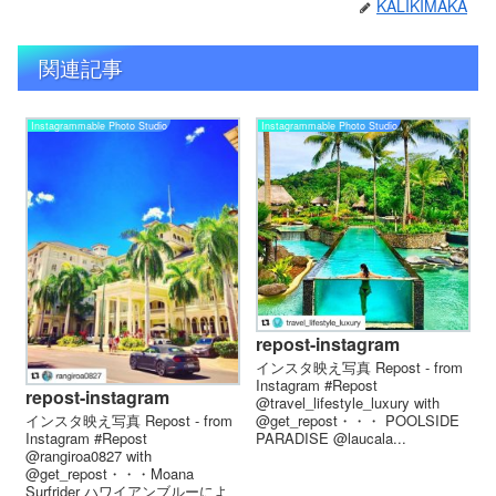
KALIKIMAKA
関連記事
Instagrammable Photo Studio
Instagrammable Photo Studio
repost-instagram
インスタ映え写真 Repost - from
Instagram #Repost
repost-instagram
@travel_lifestyle_luxury with
インスタ映え写真 Repost - from
@get_repost・・・ POOLSIDE
Instagram #Repost
PARADISE @laucala...
@rangiroa0827 with
@get_repost・・・Moana
Surfrider ハワイアンブルーによ