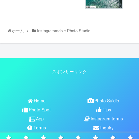
ホーム
Instagrammable Photo Studio
スポンサーリンク
Home
Photo Suidio
Photo Spot
Tips
App
Instagram terms
Terms
Inquiry
Copyright © 2017-2026 【公式】インスタ映えNAVI All Rights