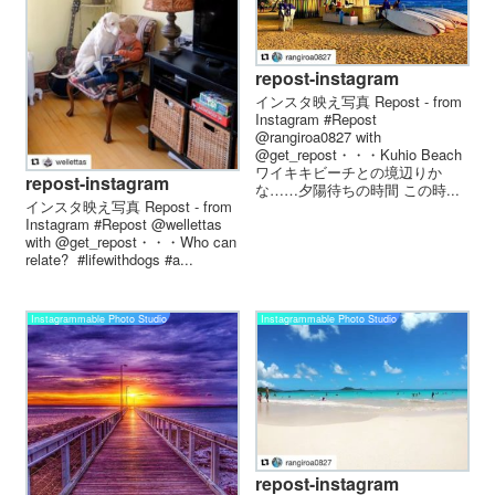
repost-instagram
インスタ映え写真 Repost - from
Instagram #Repost
@rangiroa0827 with
@get_repost・・・Kuhio Beach
ワイキキビーチとの境辺りか
repost-instagram
な……夕陽待ちの時間 この時...
インスタ映え写真 Repost - from
Instagram #Repost @wellettas
with @get_repost・・・Who can
relate? ️ #lifewithdogs #a...
Instagrammable Photo Studio
Instagrammable Photo Studio
repost-instagram