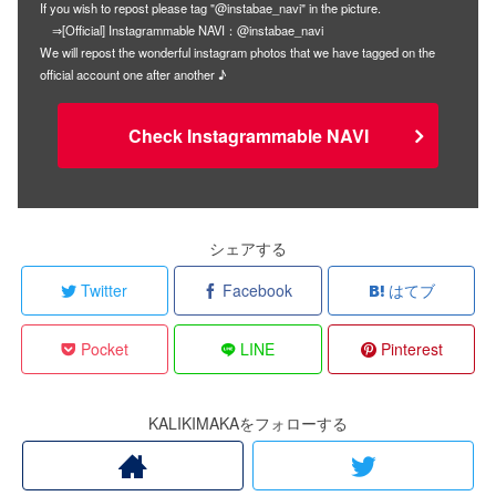
If you wish to repost please tag "@instabae_navi" in the picture.
⇒[Official] Instagrammable NAVI：@instabae_navi
We will repost the wonderful instagram photos that we have tagged on the
official account one after another ♪
Check Instagrammable NAVI
シェアする
Twitter
Facebook
はてブ
Pocket
LINE
Pinterest
KALIKIMAKAをフォローする