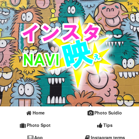
Home
Photo Suidio
Photo Spot
Tips
App
Instagram terms