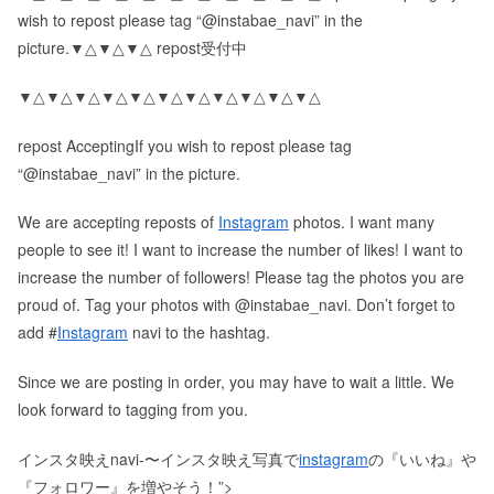
wish to repost please tag “@instabae_navi” in the
picture.▼△▼△▼△ repost受付中
▼△▼△▼△▼△▼△▼△▼△▼△▼△▼△▼△
repost AcceptingIf you wish to repost please tag
“@instabae_navi” in the picture.
We are accepting reposts of
Instagram
photos. I want many
people to see it! I want to increase the number of likes! I want to
increase the number of followers! Please tag the photos you are
proud of. Tag your photos with @instabae_navi. Don’t forget to
add #
Instagram
navi to the hashtag.
Since we are posting in order, you may have to wait a little. We
look forward to tagging from you.
インスタ映えnavi-〜インスタ映え写真で
instagram
の『いいね』や
『フォロワー』を増やそう！”>