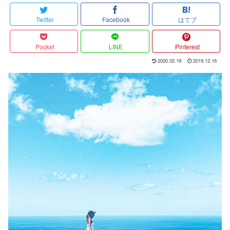
Twitter
Facebook
はてブ
Pocket
LINE
Pinterest
2020.02.19
2019.12.16