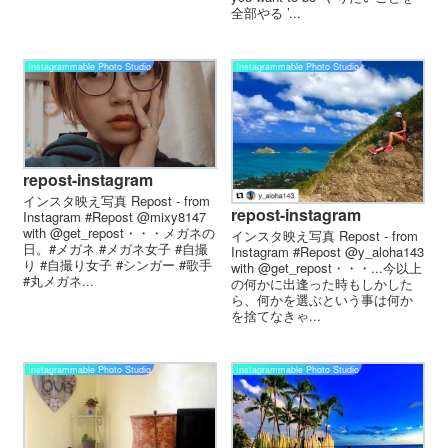
全部やる ’...
Instagrammable Photo Studio
Instagrammable Photo Studio
repost-instagram
インスタ映え写真 Repost - from
repost-instagram
Instagram #Repost @mixy8147
with @get_repost・・・メガネの
インスタ映え写真 Repost - from
日。#メガネ #メガネ女子 #自撮
Instagram #Repost @y_aloha143
り #自撮り女子 #シンガー #歌手
with @get_repost・・・...今以上
#丸メガネ...
の何かに出逢った時もしかした
ら、何かを選ぶという事は何か
を捨てなきゃ...
Instagrammable Photo Studio
Instagrammable Photo Studio