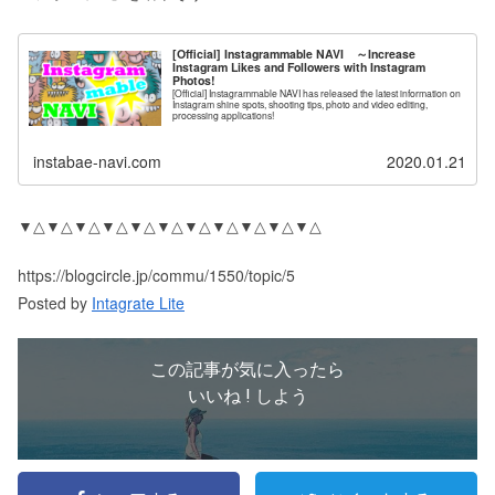
[Official] Instagrammable NAVI ～Increase
Instagram Likes and Followers with Instagram
Photos!
[Official] Instagrammable NAVI has released the latest information on
Instagram shine spots, shooting tips, photo and video editing,
processing applications!
instabae-navi.com
2020.01.21
▼△▼△▼△▼△▼△▼△▼△▼△▼△▼△▼△
https://blogcircle.jp/commu/1550/topic/5
Posted by
Intagrate Lite
この記事が気に入ったら
いいね ! しよう