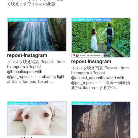
く映えますワイキキの象徴...
Instagrammable Photo Studio
Instagrammable Photo Studio
repost-instagram
repost-instagram
インスタ映え写真 Repost - from
Instagram #Repost
インスタ映え写真 Repost - from
@thebaliexpert with
Instagram #Repost
@get_repost・・・chasing light
@unaoki_aroundtheworld with
at Bali’s famous Tukad ...
@get_repost・・・世界一周新婚
旅行️#Ukraina・まるでジ...
Instagrammable Photo Studio
Instagrammable Photo Studio