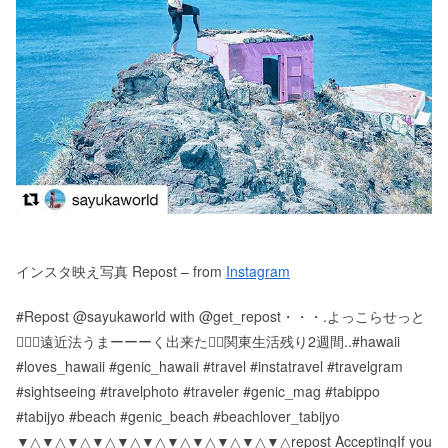
インスタ映え写真 Repost – from
Instagram
#Repost @sayukaworld with @get_repost・・・.よっこらせっと
🤸🏼‍♀️遠近法うまーーーく出来たぁ🏾関東生活残り2週間..#hawaii
#loves_hawaii #genic_hawaii #travel #instatravel #travelgram
#sightseeing #travelphoto #traveler #genic_mag #tabippo
#tabijyo #beach #genic_beach #beachlover_tabijyo
▼△▼△▼△▼△▼△▼△▼△▼△▼△▼△▼△repost AcceptingIf you