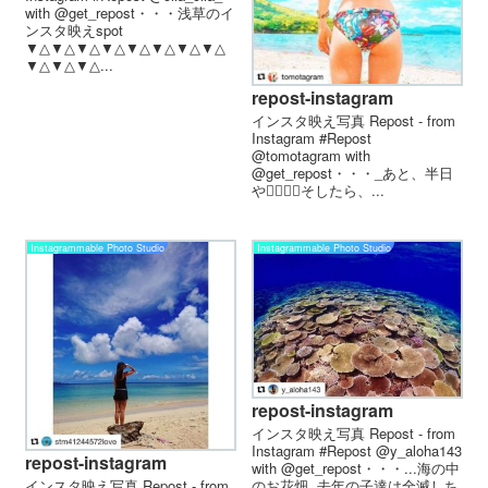
with @get_repost・・・浅草のイ
ンスタ映えspot
▼△▼△▼△▼△▼△▼△▼△▼△
▼△▼△▼△...
repost-instagram
インスタ映え写真 Repost - from
Instagram #Repost
@tomotagram with
@get_repost・・・_あと、半日
や〜🏼🏼🏼そしたら、...
Instagrammable Photo Studio
Instagrammable Photo Studio
repost-instagram
インスタ映え写真 Repost - from
Instagram #Repost @y_aloha143
repost-instagram
with @get_repost・・・...海の中
のお花畑..去年の子達は全滅しち
インスタ映え写真 Repost - from