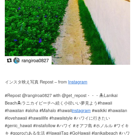
インスタ映え写真 Repost – from
Instagram
#Repost @rangiroa0827 with @get_repost・・・🏝Lanikai
Beach🏝ラニカイビーチへ続く小径いい夢見よう#hawaii
#hawaiian #aloha #Mahalo #hawaii
instagram
#waikiki #hawaiian
#lovehawaii #hawaiilife #hawaiistyle #ハワイに行きたい
#genic_hawaii #instafollow #ハワイ #オアフ島 #ホノルル #ワイキ
キ #goproのある生活 #HawaiiTag #GoHawaii #lanikaibeach #ハワ