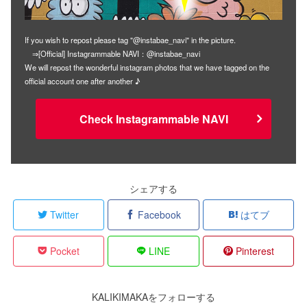
If you wish to repost please tag "@instabae_navi" in the picture.
⇒[Official] Instagrammable NAVI：@instabae_navi
We will repost the wonderful instagram photos that we have tagged on the
official account one after another ♪
Check Instagrammable NAVI
シェアする
Twitter
Facebook
はてブ
Pocket
LINE
Pinterest
KALIKIMAKAをフォローする