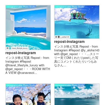
Instagrammable Photo Studio
Instagrammable Photo Studio
repost-instagram
インスタ映え写真 Repost - from
Instagram #Repost @y_aloha143
repost-instagram
with @get_repost・・・...ストー
リー見てDMくれたりpostした写
インスタ映え写真 Repost - from
真にコメントくれたりいつもみ
Instagram #Repost
なさん...
@travel_lifestyle_luxury with
@get_repost・・・ROOM WITH
A VIEW @canavesoi...
Instagrammable Photo Studio
Instagrammable Photo Studio