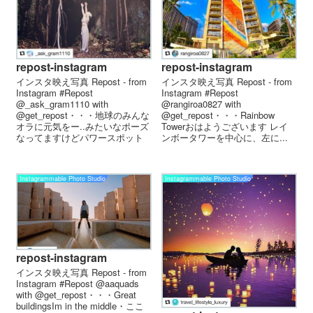
repost-instagram
repost-instagram
インスタ映え写真 Repost - from
インスタ映え写真 Repost - from
Instagram #Repost
Instagram #Repost
@_ask_gram1110 with
@rangiroa0827 with
@get_repost・・・地球のみんな
@get_repost・・・Rainbow
オラに元気をー..みたいなポーズ
Towerおはようございます レイ
なってますけどパワースポット
ンボータワーを中心に、左に...
っ...
Instagrammable Photo Studio
Instagrammable Photo Studio
repost-instagram
インスタ映え写真 Repost - from
Instagram #Repost @aaquads
with @get_repost・・・Great
buildingsIm in the middle・ここ