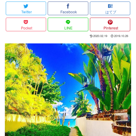
Twitter
Facebook
はてブ
Pocket
LINE
Pinterest
2020.02.19
2019.10.26