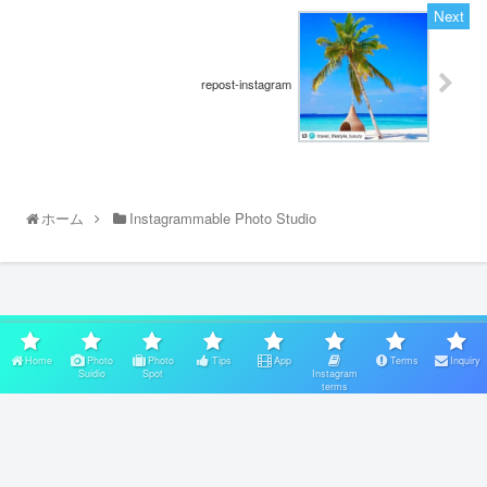
repost-instagram
ホーム
Instagrammable Photo Studio
スポンサーリンク
Home
Photo
Photo
Tips
App
Terms
Inquiry
Suidio
Spot
Instagram
terms
Home
Photo Suidio