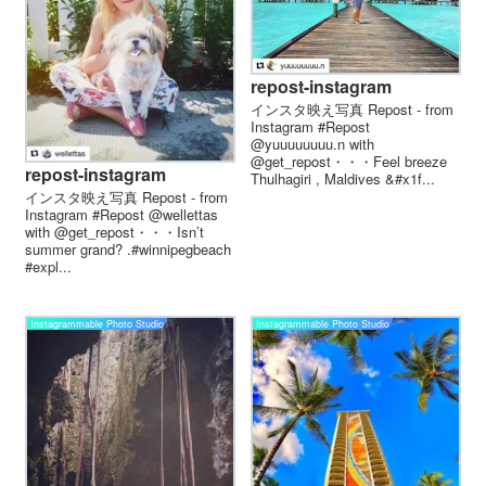
repost-instagram
インスタ映え写真 Repost - from
Instagram #Repost
@yuuuuuuuu.n with
@get_repost・・・Feel breeze
repost-instagram
Thulhagiri , Maldives &#x1f...
インスタ映え写真 Repost - from
Instagram #Repost @wellettas
with @get_repost・・・Isn’t
summer grand? .#winnipegbeach
#expl...
Instagrammable Photo Studio
Instagrammable Photo Studio