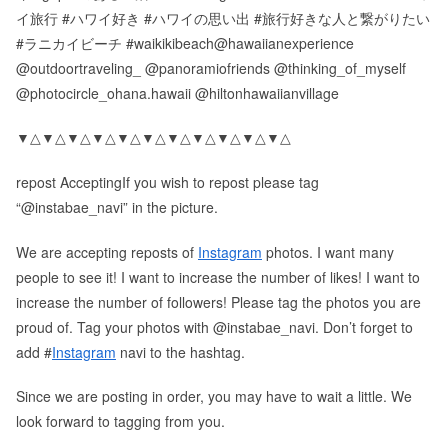
イ旅行 #ハワイ好き #ハワイの思い出 #旅行好きな人と繋がりたい
#ラニカイビーチ #waikikibeach@hawaiianexperience
@outdoortraveling_ @panoramiofriends @thinking_of_myself
@photocircle_ohana.hawaii @hiltonhawaiianvillage
▼△▼△▼△▼△▼△▼△▼△▼△▼△▼△▼△
repost AcceptingIf you wish to repost please tag
“@instabae_navi” in the picture.
We are accepting reposts of
Instagram
photos. I want many
people to see it! I want to increase the number of likes! I want to
increase the number of followers! Please tag the photos you are
proud of. Tag your photos with @instabae_navi. Don’t forget to
add #
Instagram
navi to the hashtag.
Since we are posting in order, you may have to wait a little. We
look forward to tagging from you.