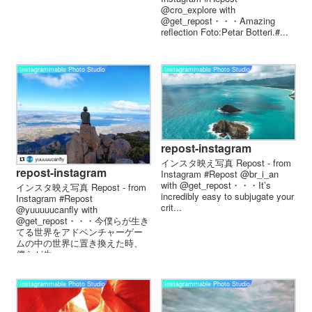
@cro_explore with
@get_repost・・・Amazing
reflection Foto:Petar Botteri.#...
Instagrammable Photo Studio
Instagrammable Photo Studio
repost-instagram
インスタ映え写真 Repost - from
repost-instagram
Instagram #Repost @br_i_an
with @get_repost・・・It’s
インスタ映え写真 Repost - from
incredibly easy to subjugate your
Instagram #Repost
crit...
@yuuuuucanfly with
@get_repost・・・今僕らが生き
てる世界をアドベンチャーゲー
ムの中の世界に置き換えた時、
僕らが生...
Instagrammable Photo Studio
Instagrammable Photo Studio