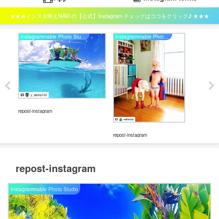
★★★インスタ映えNAVI の【公式】Instagram チェックはココをクリック♪ ★★★
Instagrammable Photo Studio
Instagrammable Photo Studio
repost-instagram
repost-instagram
repos
repost-instagram
Instagrammable Photo Studio