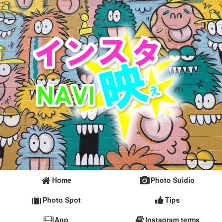
Home
Photo Suidio
Photo Spot
Tips
App
Instagram terms