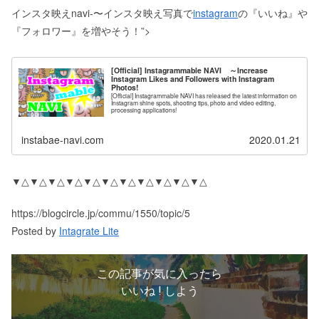
インスタ映えnavi-〜インスタ映え写真で
instagram
の『いいね』や
『フォロワー』を増やそう！”>
[Official] Instagrammable NAVI ～Increase
Instagram Likes and Followers with Instagram
Photos!
[Official] Instagrammable NAVI has released the latest information on
Instagram shine spots, shooting tips, photo and video editing,
processing applications!
instabae-navi.com
2020.01.21
▼△▼△▼△▼△▼△▼△▼△▼△▼△▼△▼△
https://blogcircle.jp/commu/1550/topic/5
Posted by
Intagrate Lite
この記事が気に入ったら
いいね ! しよう