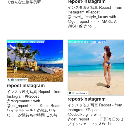
repost-instagram
で色んな生物学的研...
インスタ映え写真 Repost - from
Instagram #Repost
@travel_lifestyle_luxury with
@get_repost・・・ MAKE A
WISH 📸 @noi...
Instagrammable Photo Studio
Instagrammable Photo Studio
repost-instagram
インスタ映え写真 Repost - from
Instagram #Repost
repost-instagram
@rangiroa0827 with
インスタ映え写真 Repost - from
@get_repost・・・Kuhio Beach
Instagram #Repost
ワイキキビーチとの境辺りか
@cebuiku.girls with
な……夕陽待ちの時間 この時...
@get_repost・・・🇵🇭今日のセ
ブイクジェニック &#x1f1...